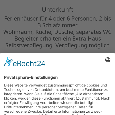
Unterkunft
Ferienhäuser für 4 oder 6 Personen, 2 bis
3 Schlafzimmer
Wohnraum, Küche, Dusche, separates WC
Begleiter erhalten ein Extra-Haus
Selbstverpflegung, Verpflegung möglich
Sie erhalten ein individuelles Angebot.
Buchungsanfrage