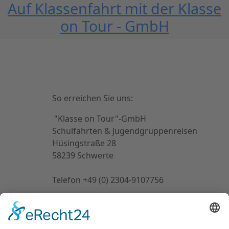
Auf Klassenfahrt mit der Klasse
on Tour - GmbH
So erreichen Sie uns:
"Klasse on Tour"-GmbH
Schulfahrten & Jugendgruppenreisen
Hüsingstraße 28
58239 Schwerte
Telefon +49 (0) 2304-9107756
Email:
Diese E-Mail-Adresse ist vor
Spambots geschützt! Zur Anzeige muss
JavaScript eingeschaltet sein.