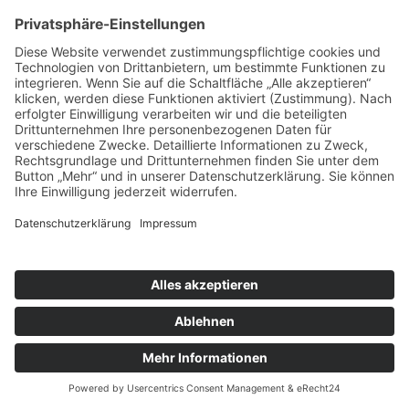
Oder benutzen Sie unser
Kontaktformular
.
Copyright © 2024 Auf Klassenfahrt mit der Klasse on
Tour-GmbH. Alle Rechte vorbehalten.
Startseite
Erste Informationen
Deutschland
Europa
Städtetouren
Sport & Aktionen
CenterParcs
Landal Ferienparks
AGB
Impressum / Datenschutzerklärung
Anmelde-Formular
Reservierungsanfrage
Kontakt